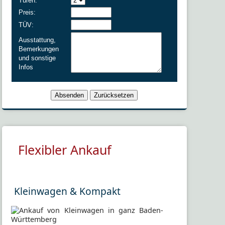
Türen:
Preis:
TÜV:
Ausstattung,
Bemerkungen
und sonstige
Infos
Flexibler Ankauf
Kleinwagen & Kompakt