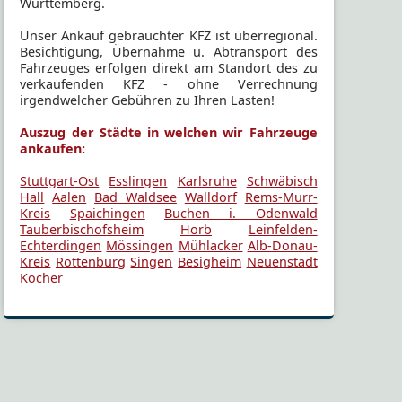
Württemberg.
Unser Ankauf gebrauchter KFZ ist überregional.
Besichtigung, Übernahme u. Abtransport des
Fahrzeuges erfolgen direkt am Standort des zu
verkaufenden KFZ - ohne Verrechnung
irgendwelcher Gebühren zu Ihren Lasten!
Auszug der Städte in welchen wir Fahrzeuge
ankaufen:
Stuttgart-Ost
Esslingen
Karlsruhe
Schwäbisch
Hall
Aalen
Bad Waldsee
Walldorf
Rems-Murr-
Kreis
Spaichingen
Buchen i. Odenwald
Tauberbischofsheim
Horb
Leinfelden-
Echterdingen
Mössingen
Mühlacker
Alb-Donau-
Kreis
Rottenburg
Singen
Besigheim
Neuenstadt
Kocher