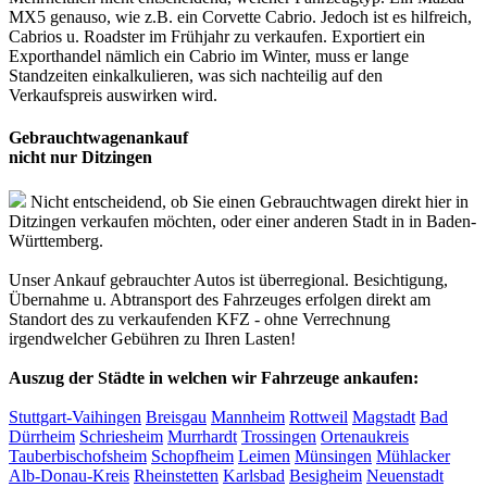
MX5 genauso, wie z.B. ein Corvette Cabrio. Jedoch ist es hilfreich,
Cabrios u. Roadster im Frühjahr zu verkaufen. Exportiert ein
Exporthandel nämlich ein Cabrio im Winter, muss er lange
Standzeiten einkalkulieren, was sich nachteilig auf den
Verkaufspreis auswirken wird.
Gebrauchtwagenankauf
nicht nur Ditzingen
Nicht entscheidend, ob Sie einen Gebrauchtwagen direkt hier in
Ditzingen verkaufen möchten, oder einer anderen Stadt in in Baden-
Württemberg.
Unser Ankauf gebrauchter Autos ist überregional. Besichtigung,
Übernahme u. Abtransport des Fahrzeuges erfolgen direkt am
Standort des zu verkaufenden KFZ - ohne Verrechnung
irgendwelcher Gebühren zu Ihren Lasten!
Auszug der Städte in welchen wir Fahrzeuge ankaufen:
Stuttgart-Vaihingen
Breisgau
Mannheim
Rottweil
Magstadt
Bad
Dürrheim
Schriesheim
Murrhardt
Trossingen
Ortenaukreis
Tauberbischofsheim
Schopfheim
Leimen
Münsingen
Mühlacker
Alb-Donau-Kreis
Rheinstetten
Karlsbad
Besigheim
Neuenstadt